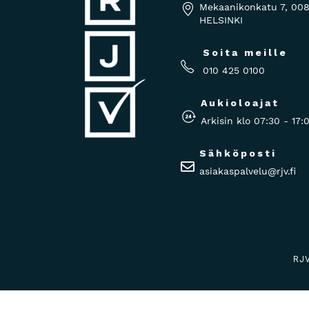
Mekaanikonkatu 7, 00
HELSINKI
Soita meille
010 425 0100
Aukioloajat
Arkisin klo 07:30 - 17:
Sähköposti
asiakaspalvelu@rjv.fi
RJ