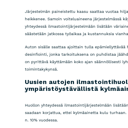
Järjestelmän paineistettu kaasu saattaa vuotaa hiljal
heikkenee. Samoin voiteluaineena järjestelmässä käyte
yhteydessä ilmastointijärjestelmään lisätään väriaine
säästetään jatkossa työaikaa ja kustannuksia vianha
Auton sisälle saattaa ajoittain tulla epämiellyttävää 
desinfiointi, jonka tarkoituksena on puhdistaa jäähd
on pyrittävä käyttämään koko ajan säännöllisesti lyhy
toimintakykynsä.
Uusien autojen ilmastointihuo
ympäristöystävällistä kylmäai
Huollon yhteydessä ilmastointijärjestelmään lisätään 
saadaan korjattua, ettei kylmäainetta kulu turhaan.
n. 10% vuodessa.