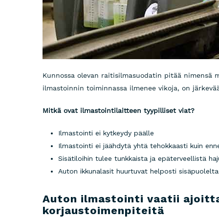
Kunnossa olevan raitisilmasuodatin pitää nimensä m
ilmastoinnin toiminnassa ilmenee vikoja, on järkevää 
Mitkä ovat ilmastointilaitteen tyypilliset viat?
Ilmastointi ei kytkeydy päälle
Ilmastointi ei jäähdytä yhtä tehokkaasti kuin enn
Sisätiloihin tulee tunkkaista ja epäterveellistä ha
Auton ikkunalasit huurtuvat helposti sisäpuolelta
Auton ilmastointi vaatii ajoitt
korjaustoimenpiteitä