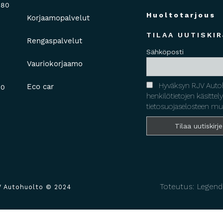
880
Huoltotarjous
Korjaamopalvelut
TILAA UUTISKIR
Rengaspalvelut
Sähköposti
Vauriokorjaamo
Hyväksyn RJV Auto
Eco car
00
henkilötietojen käsittel
tietosuojaselosteen mu
Toteutus: Legend
V Autohuolto © 2024