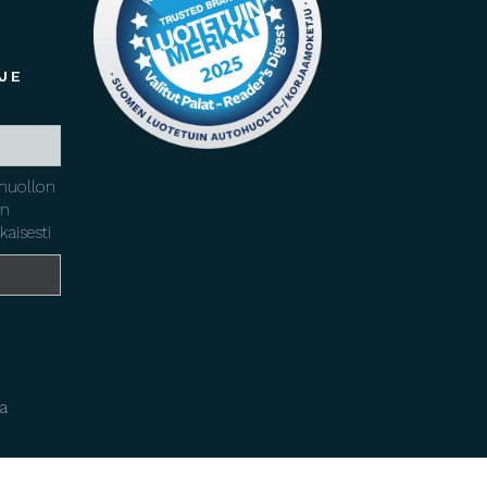
JE
huollon
yn
kaisesti
a