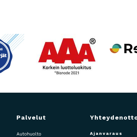
Palvelut
Yhteydenott
Ajanvaraus
Autohuolto