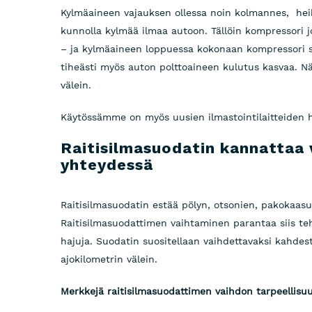
Kylmäaineen vajauksen ollessa noin kolmannes, heikk
kunnolla kylmää ilmaa autoon. Tällöin kompressori 
– ja kylmäaineen loppuessa kokonaan kompressori 
tiheästi myös auton polttoaineen kulutus kasvaa. Nä
välein.
Käytössämme on myös uusien ilmastointilaitteiden h
Raitisilmasuodatin kannattaa 
yhteydessä
Raitisilmasuodatin estää pölyn, otsonien, pakokaa
Raitisilmasuodattimen vaihtaminen parantaa siis teh
hajuja. Suodatin suositellaan vaihdettavaksi kahdest
ajokilometrin välein.
Merkkejä raitisilmasuodattimen vaihdon tarpeellisu