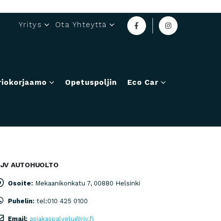
Yritys
Ota Yhteyttä
riokorjaamo
Opetuspoljin
Eco Car
RJV AUTOHUOLTO
Osoite:
Mekaanikonkatu 7, 00880 Helsinki
Puhelin:
tel:010 425 0100
Email:
asiakaspalvelu@rjv.fi