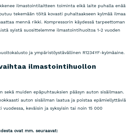
enee ilmastointilaitteen toiminta eikä laite puhalla enää
joutuu tekemään töitä kovasti puhaltaakseen kylmää ilmaa
saattaa mennä rikki. Kompressorin käydessä tarpeettoman
istä syistä suosittelemme ilmastointihuoltoa 1-2 vuoden
uoltokalusto ja ympäristöystävällinen R1234YF-kylmäaine.
vaihtaa ilmastointihuollon
sun sekä muiden epäpuhtauksien pääsyn auton sisäilmaan.
okkaasti auton sisäilman laatua ja poistaa epämiellyttäviä
i vuodessa, keväisin ja syksyisin tai noin 15 000
udesta ovat mm. seuraavat: