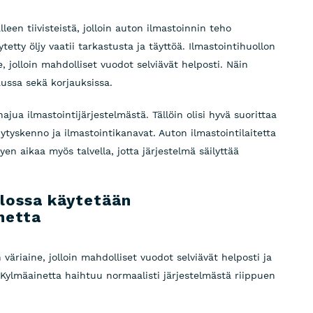
leen tiivisteistä, jolloin auton ilmastoinnin teho
tty öljy vaatii tarkastusta ja täyttöä. Ilmastointihuollon
, jolloin mahdolliset vuodot selviävät helposti. Näin
ussa sekä korjauksissa.
hajua ilmastointijärjestelmästä. Tällöin olisi hyvä suorittaa
ytyskenno ja ilmastointikanavat. Auton ilmastointilaitetta
en aikaa myös talvella, jotta järjestelmä säilyttää
llossa käytetään
netta
väriaine, jolloin mahdolliset vuodot selviävät helposti ja
 Kylmäainetta haihtuu normaalisti järjestelmästä riippuen