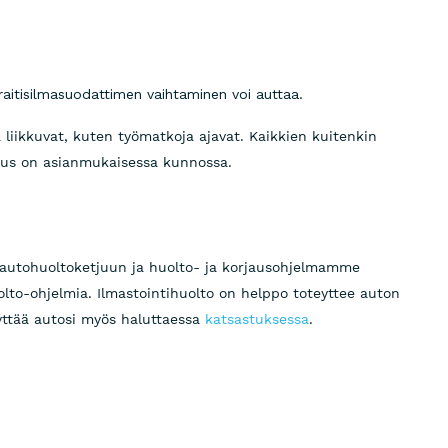
 raitisilmasuodattimen vaihtaminen voi auttaa.
a liikkuvat, kuten työmatkoja ajavat. Kaikkien kuitenkin
atus on asianmukaisessa kunnossa.
autohuoltoketjuun ja huolto- ja korjausohjelmamme
lto-ohjelmia. Ilmastointihuolto on helppo toteyttee auton
ttää autosi myös haluttaessa
katsastuksessa
.