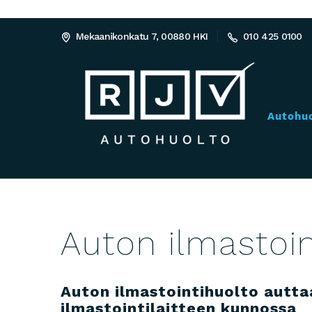
Mekaanikonkatu 7, 00880 HKI
010 425 0100
Autohu
Auton ilmastoin
Auton ilmastointihuolto autt
ilmastointilaitteen kunnossa