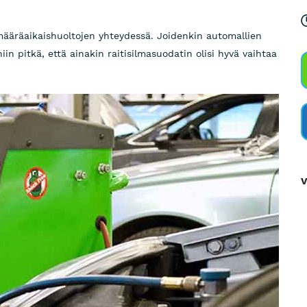
määräaikaishuoltojen yhteydessä. Joidenkin automallien
niin pitkä, että ainakin raitisilmasuodatin olisi hyvä vaihtaa
V