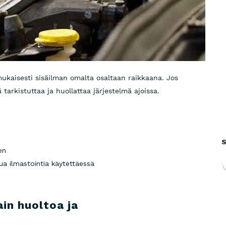
ukaisesti sisäilman omalta osaltaan raikkaana. Jos
tarkistuttaa ja huollattaa järjestelmä ajoissa.
S
en
jua ilmastointia käytettäessä
ain huoltoa ja