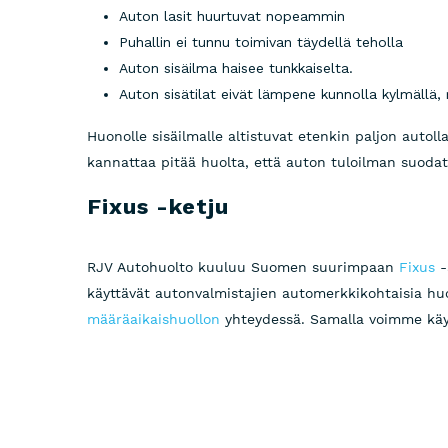
Auton lasit huurtuvat nopeammin
Puhallin ei tunnu toimivan täydellä teholla
Auton sisäilma haisee tunkkaiselta.
Auton sisätilat eivät lämpene kunnolla kylmällä,
Huonolle sisäilmalle altistuvat etenkin paljon autoll
kannattaa pitää huolta, että auton tuloilman suod
Fixus -ketju
RJV Autohuolto kuuluu Suomen suurimpaan
Fixus
-
käyttävät autonvalmistajien automerkkikohtaisia huo
määräaikaishuollon
yhteydessä. Samalla voimme käy