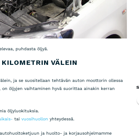
levaa, puhdasta öljyä.
0 KILOMETRIN VÄLEIN
välein, ja se suositellaan tehtävän auton moottorin ollessa
S
, on öljyjen vaihtaminen hyvä suorittaa ainakin kerran
ia öljyluokituksia.
ikais-
tai
vuosihuollon
yhteydessä.
autohuoltoketjuun ja huolto- ja korjausohjelmamme