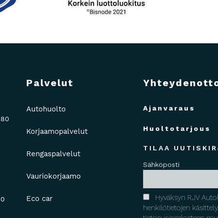
Palvelut
Yhteydenott
Ajanvaraus
Autohuolto
880
Huoltotarjous
Korjaamopalvelut
TILAA UUTISKIR
Rengaspalvelut
Sähköposti
Vauriokorjaamo
Hyväksyn RJV Auto
Eco car
00
henkilötietojen käsittel