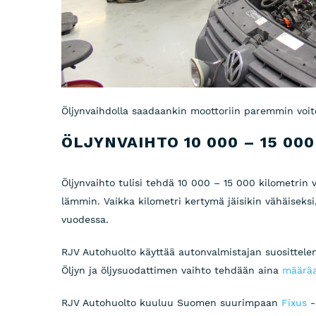
Öljynvaihdolla saadaankin moottoriin paremmin voite
ÖLJYNVAIHTO 10 000 – 15 00
Öljynvaihto tulisi tehdä 10 000 – 15 000 kilometrin 
lämmin. Vaikka kilometri kertymä jäisikin vähäiseksi
vuodessa.
RJV Autohuolto käyttää autonvalmistajan suosittelem
Öljyn ja öljysuodattimen vaihto tehdään aina
määräa
RJV Autohuolto kuuluu Suomen suurimpaan
Fixus
-