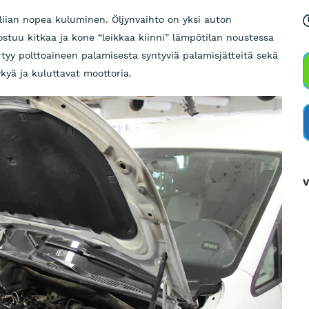
 liian nopea kuluminen. Öljynvaihto on yksi auton
stuu kitkaa ja kone “leikkaa kiinni” lämpötilan noustessa
rtyy polttoaineen palamisesta syntyviä palamisjätteitä sekä
ykyä ja kuluttavat moottoria.
V