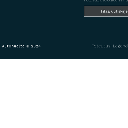
tietosuojaselosteen mu
Toteutus: Legend
V Autohuolto © 2024