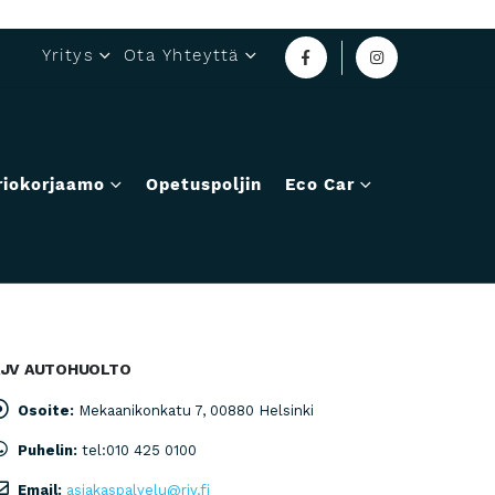
Yritys
Ota Yhteyttä
riokorjaamo
Opetuspoljin
Eco Car
RJV AUTOHUOLTO
Osoite:
Mekaanikonkatu 7, 00880 Helsinki
Puhelin:
tel:010 425 0100
Email:
asiakaspalvelu@rjv.fi