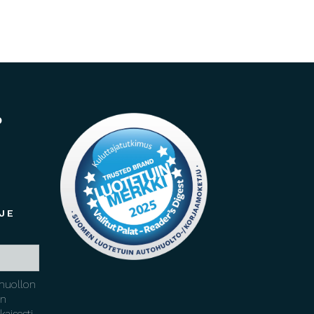
o
JE
huollon
yn