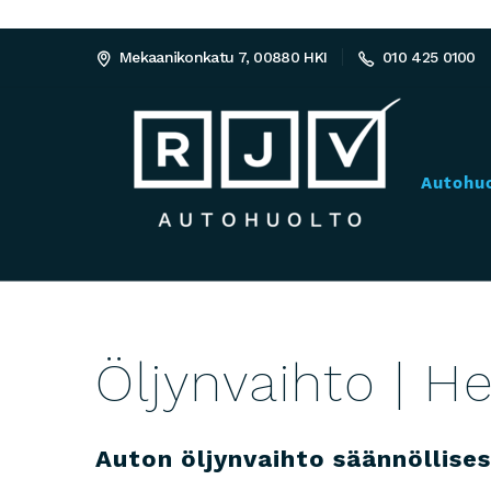
Mekaanikonkatu 7, 00880 HKI
010 425 0100
Autohu
Öljynvaihto | He
Auton öljynvaihto säännöllise