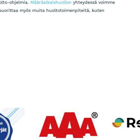
olto-ohjelmia.
Määräaikaishuollon
yhteydessä voimme
suorittaa myös muita huoltotoimenpiteitä, kuten