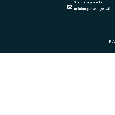
Sähköposti
asiakaspalvelu@rjv.fi
RJ