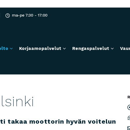
ma-pe 7:30 - 17:00
olto
Korjaamopalvelut
Rengaspalvelut
Vau
lsinki
sti takaa moottorin hyvän voitelun