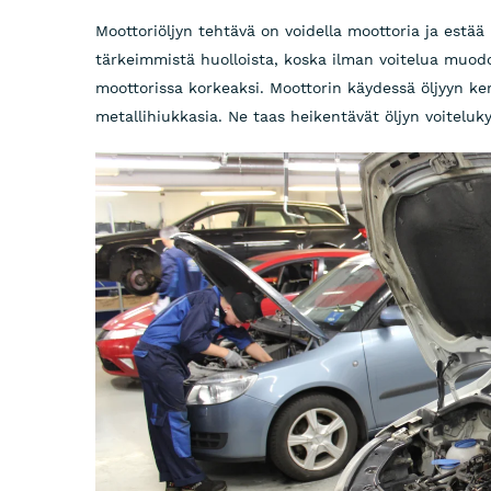
Moottoriöljyn tehtävä on voidella moottoria ja estää
tärkeimmistä huolloista, koska ilman voitelua muodo
moottorissa korkeaksi. Moottorin käydessä öljyyn ke
metallihiukkasia. Ne taas heikentävät öljyn voiteluk