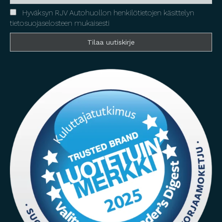
Hyväksyn RJV Autohuollon henkilötietojen käsittelyn
tietosuojaselosteen mukaisesti