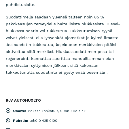
puhdistuslaite.
Suodattimella saadaan yleensä talteen noin 85 %
pakokaasujen terveydelle haitallisista hiukkasista. Diesel-
hiukkassuodatin voi tukkeutua. Tukkeutumisen syynä
voivat yleisesti olla lyhyehköt ajomatkat ja kylmä ilmasto.
Jos suodatin tukkeutuu, kojelaudan merkkivalon pitäisi
aktivoitua siitä merkiksi. Hiukkassuodattimen pesu tai
regenerointi kannattaa suorittaa mahdollisimman pian
merkkivalon syttymisen jälkeen, sillä kokonaan
tukkeutunutta suodatinta ei pysty enää pesemään.
RJV AUTOHUOLTO
Osoite:
Mekaanikonkatu 7, 00880 Helsinki
Puhelin:
tel:010 425 0100