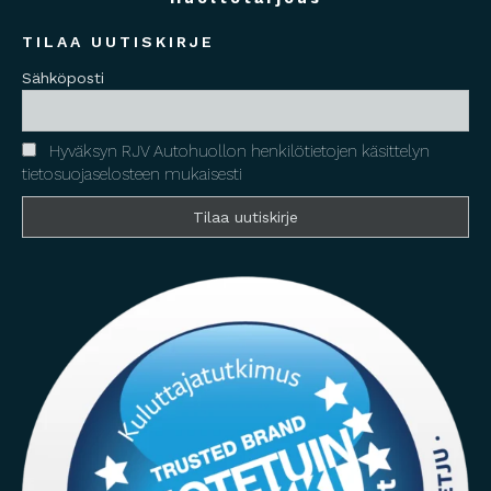
TILAA UUTISKIRJE
Sähköposti
Hyväksyn RJV Autohuollon henkilötietojen käsittelyn
tietosuojaselosteen mukaisesti