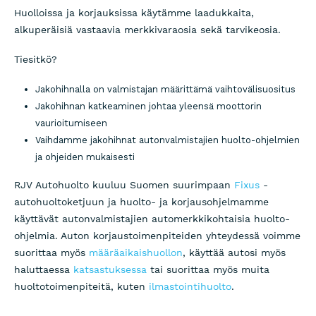
Huolloissa ja korjauksissa käytämme laadukkaita,
alkuperäisiä vastaavia merkkivaraosia sekä tarvikeosia.
Tiesitkö?
Jakohihnalla on valmistajan määrittämä vaihtovälisuositus
Jakohihnan katkeaminen johtaa yleensä moottorin
vaurioitumiseen
Vaihdamme jakohihnat autonvalmistajien huolto-ohjelmien
ja ohjeiden mukaisesti
RJV Autohuolto kuuluu Suomen suurimpaan
Fixus
-
autohuoltoketjuun ja huolto- ja korjausohjelmamme
käyttävät autonvalmistajien automerkkikohtaisia huolto-
ohjelmia. Auton korjaustoimenpiteiden yhteydessä voimme
suorittaa myös
määräaikaishuollon
, käyttää autosi myös
haluttaessa
katsastuksessa
tai suorittaa myös muita
huoltotoimenpiteitä, kuten
ilmastointihuolto
.