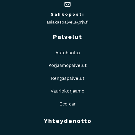
Sähköposti
asiakaspalvelu@rjv.fi
Palvelut
Autohuolto
Korjaamopalvelut
Rengaspalvelut
Vauriokorjaamo
Eco car
Yhteydenotto