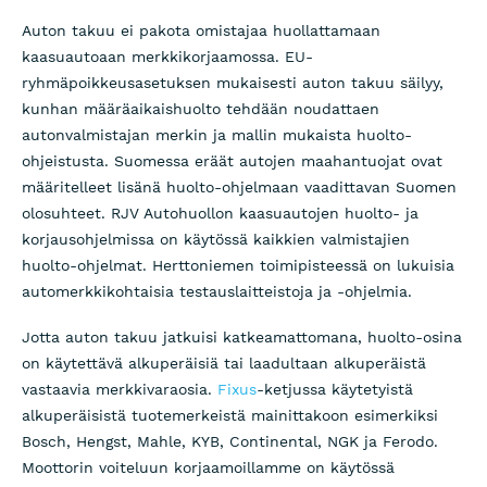
Auton takuu ei pakota omistajaa huollattamaan
kaasuautoaan merkkikorjaamossa. EU-
ryhmäpoikkeusasetuksen mukaisesti auton takuu säilyy,
kunhan määräaikaishuolto tehdään noudattaen
autonvalmistajan merkin ja mallin mukaista huolto-
ohjeistusta. Suomessa eräät autojen maahantuojat ovat
määritelleet lisänä huolto-ohjelmaan vaadittavan Suomen
olosuhteet. RJV Autohuollon kaasuautojen huolto- ja
korjausohjelmissa on käytössä kaikkien valmistajien
huolto-ohjelmat. Herttoniemen toimipisteessä on lukuisia
automerkkikohtaisia testauslaitteistoja ja -ohjelmia.
Jotta auton takuu jatkuisi katkeamattomana, huolto-osina
on käytettävä alkuperäisiä tai laadultaan alkuperäistä
vastaavia merkkivaraosia.
Fixus
-ketjussa käytetyistä
alkuperäisistä tuotemerkeistä mainittakoon esimerkiksi
Bosch, Hengst, Mahle, KYB, Continental, NGK ja Ferodo.
Moottorin voiteluun korjaamoillamme on käytössä