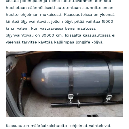
kestää pidempään ja toimii luotettavammin, kun sitä
huolletaan säännöllisesti autotehtaan suunnitteleman
huolto-ohjelman mukaisesti. Kaasuautoissa on yleensä
kiinteä öljynvaihtoväli, jolloin öljyt pitää vaihtaa 15000
km:n välein, kun vastaavassa bensiiniautossa
öljynvaihtoväli on 30000 km. Toisaalta kaasuautoissa ei
yleensä tarvitse käyttää kalliimpaa longlife -öljyä.
Kaasuauton määräaikaishuolto -ohjelmat vaihtelevat