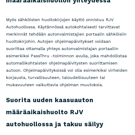
määräaikaishuollon yhteydessä
Myös sähköisten huoltokirjojen käyttö onnistuu RJV
Autohuollossa. Käytännössä autokohtaisesti tarvittavat
merkinnät tehdään autonvalmistajien portaalin sähköisiin
huoltokirjohin. Autojen ohjelmapäivitykset voidaan
suorittaa ottamalla yhteys autonvalmistajan portaaliin
esimerkiksi PassThru -toiminnon avulla, joka mahdollistaa
automallikohtaisten ohjelmapäivitysten suorittamisen
autoon. Ohjelmapäivityksissä voi olla esimerkiksi virheiden
korjausta, turvallisuuteen, taloudellisuuteen tai
mukavuuteen vaikuttavia ohjelman muutoksia.
Suorita uuden kaasuauton
määräaikaishuolto RJV
autohuollossa ja takuu säilyy