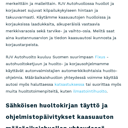
merkeittäin ja malleittain. RJV Autohuollossa huollot ja
korjaukset sujuvat kilpailukykyiseen hintaan ja
takuuvarmasti. Käytämme kaasuautojen huolloissa ja
korjauksissa laadukkaita, alkuperäisiä vastaavia
merkkivaraosia sekä tarvike- ja vaihto-osia. Meiltä saat
aina kustannusarvion ja tiedon kaasuautosi kunnosta ja
korjaustarpeista.
RJV Autohuolto kuuluu Suomen suurimpaan
Fixus
-
autohuoltoketjuun ja huolto- ja korjausohjelmamme
käyttävät autonvalmistajien automerkkikohtaisia huolto-
ohjelmia. Määräaikaishuollon yhteydessä voimme käyttää
autosi myös haluttaessa
katsastuksessa
tai suorittaa myös
muita huoltotoimenpiteitä, kuten
ilmastointihuolto
.
Sähköisen huoltokirjan täyttö ja
ohjelmistopäivitykset kaasuauton