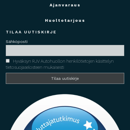
Ajanvaraus
Huoltotarjous
TILAA UUTISKIRJE
Sähköposti
Hyväksyn RJV Autohuollon henkilötietojen käsittelyn
tietosuojaselosteen mukaisesti