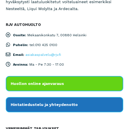
hyväksytysti laatuluokitetut voiteluaineet esimerkiksi
Nesteeltä, Liqui Molylta ja Ardecalta.
RJV AUTOHUOLTO
Osoite:
Mekaanikonkatu 7, 00880 Helsinki
Puhelin:
tel:010 425 0100
Email:
asiakaspalvelu@rjv.fi
Avoinna:
Ma - Pe 7:30 - 17:00
Huollon online ajanvaraus
Hintatiedustelu ja yhteydenotto
VIIMEISIMMÄT TARJOUKSET