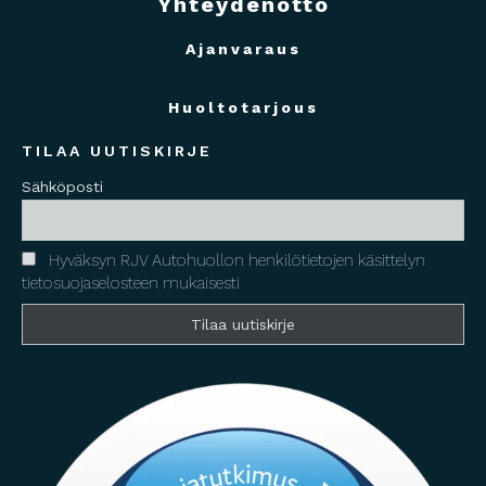
Yhteydenotto
Ajanvaraus
Huoltotarjous
TILAA UUTISKIRJE
Sähköposti
Hyväksyn RJV Autohuollon henkilötietojen käsittelyn
tietosuojaselosteen mukaisesti