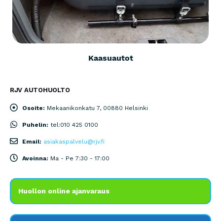
Kaasuautot
RJV AUTOHUOLTO
Osoite:
Mekaanikonkatu 7, 00880 Helsinki
Puhelin:
tel:010 425 0100
Email:
asiakaspalvelu@rjv.fi
Avoinna:
Ma - Pe 7:30 - 17:00
Huollon online ajanvaraus