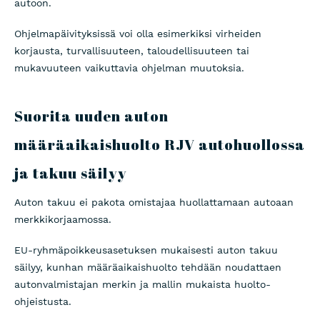
autoon.
Ohjelmapäivityksissä voi olla esimerkiksi virheiden
korjausta, turvallisuuteen, taloudellisuuteen tai
mukavuuteen vaikuttavia ohjelman muutoksia.
Suorita uuden auton
määräaikaishuolto RJV autohuollossa
ja takuu säilyy
Auton takuu ei pakota omistajaa huollattamaan autoaan
merkkikorjaamossa.
EU-ryhmäpoikkeusasetuksen mukaisesti auton takuu
säilyy, kunhan määräaikaishuolto tehdään noudattaen
autonvalmistajan merkin ja mallin mukaista huolto-
ohjeistusta.