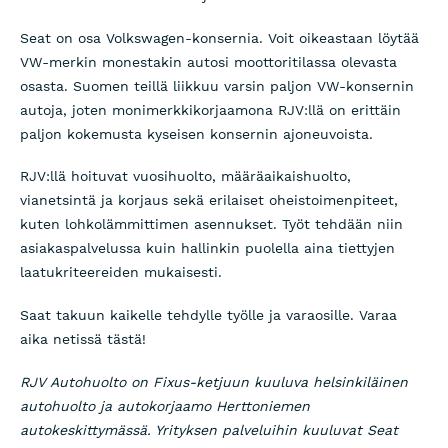
Seat on osa Volkswagen-konsernia. Voit oikeastaan löytää
VW-merkin monestakin autosi moottoritilassa olevasta
osasta. Suomen teillä liikkuu varsin paljon VW-konsernin
autoja, joten monimerkkikorjaamona RJV:llä on erittäin
paljon kokemusta kyseisen konsernin ajoneuvoista.
RJV:llä hoituvat vuosihuolto, määräaikaishuolto,
vianetsintä ja korjaus sekä erilaiset oheistoimenpiteet,
kuten lohkolämmittimen asennukset. Työt tehdään niin
asiakaspalvelussa kuin hallinkin puolella aina tiettyjen
laatukriteereiden mukaisesti.
Saat takuun kaikelle tehdylle työlle ja varaosille. Varaa
aika netissä tästä!
RJV Autohuolto on Fixus-ketjuun kuuluva helsinkiläinen
autohuolto ja autokorjaamo Herttoniemen
autokeskittymässä. Yrityksen palveluihin kuuluvat Seat