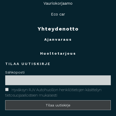
Vauriokorjaamo
Eco car
Yhteydenotto
Ajanvaraus
Huoltotarjous
TILAA UUTISKIRJE
Sähköposti
Hyväksyn RJV Autohuollon henkilötietojen käsittelyn
tietosuojaselosteen mukaisesti