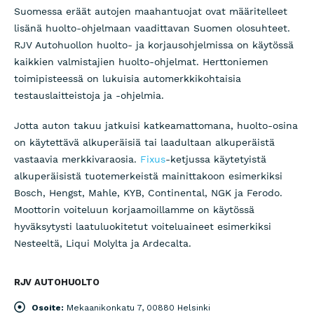
Suomessa eräät autojen maahantuojat ovat määritelleet
lisänä huolto-ohjelmaan vaadittavan Suomen olosuhteet.
RJV Autohuollon huolto- ja korjausohjelmissa on käytössä
kaikkien valmistajien huolto-ohjelmat. Herttoniemen
toimipisteessä on lukuisia automerkkikohtaisia
testauslaitteistoja ja -ohjelmia.
Jotta auton takuu jatkuisi katkeamattomana, huolto-osina
on käytettävä alkuperäisiä tai laadultaan alkuperäistä
vastaavia merkkivaraosia.
Fixus
-ketjussa käytetyistä
alkuperäisistä tuotemerkeistä mainittakoon esimerkiksi
Bosch, Hengst, Mahle, KYB, Continental, NGK ja Ferodo.
Moottorin voiteluun korjaamoillamme on käytössä
hyväksytysti laatuluokitetut voiteluaineet esimerkiksi
Nesteeltä, Liqui Molylta ja Ardecalta.
RJV AUTOHUOLTO
Osoite:
Mekaanikonkatu 7, 00880 Helsinki