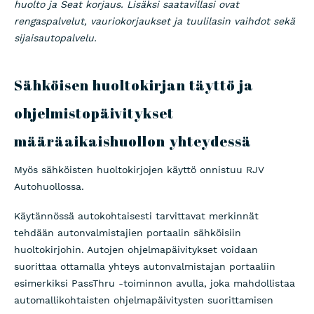
huolto ja Seat korjaus. Lisäksi saatavillasi ovat
rengaspalvelut, vauriokorjaukset ja tuulilasin vaihdot sekä
sijaisautopalvelu.
Sähköisen huoltokirjan täyttö ja
ohjelmistopäivitykset
määräaikaishuollon yhteydessä
Myös sähköisten huoltokirjojen käyttö onnistuu RJV
Autohuollossa.
Käytännössä autokohtaisesti tarvittavat merkinnät
tehdään autonvalmistajien portaalin sähköisiin
huoltokirjohin. Autojen ohjelmapäivitykset voidaan
suorittaa ottamalla yhteys autonvalmistajan portaaliin
esimerkiksi PassThru -toiminnon avulla, joka mahdollistaa
automallikohtaisten ohjelmapäivitysten suorittamisen