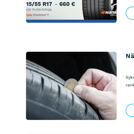
Nä
Syks
renk