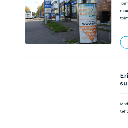
Toi
maa
toim
Er
su
Mod
teho