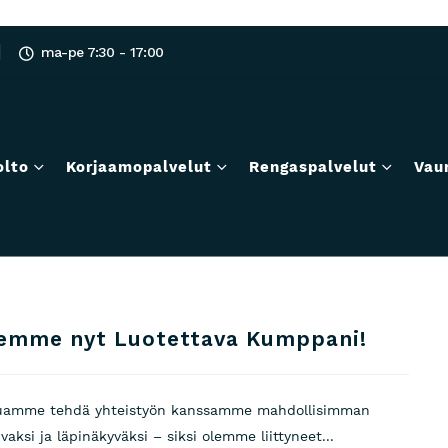
ma-pe 7:30 - 17:00
olto
Korjaamopalvelut
Rengaspalvelut
Vau
emme nyt Luotettava Kumppani!
uamme tehdä yhteistyön kanssamme mahdollisimman
vaksi ja läpinäkyväksi – siksi olemme liittyneet...