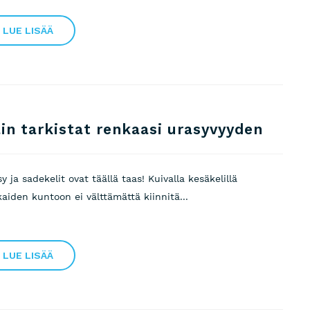
LUE LISÄÄ
in tarkistat renkaasi urasyvyyden
y ja sadekelit ovat täällä taas! Kuivalla kesäkelillä
aiden kuntoon ei välttämättä kiinnitä...
LUE LISÄÄ