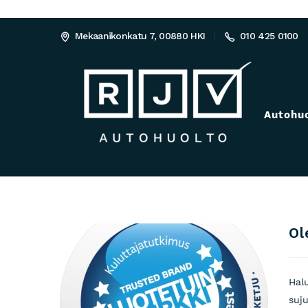
Mekaanikonkatu 7, 00880 HKI
010 425 0100
Autohu
Ol
Hal
suju