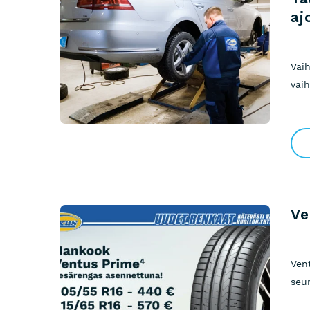
aj
Vaih
vaih
Ve
Ven
seu