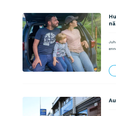
Hu
nä
Juh
enn
Au