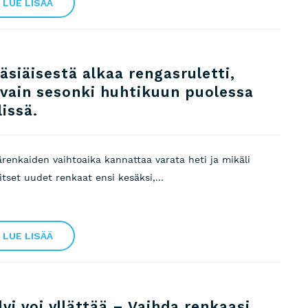
LUE LISÄÄ
äsiäisestä alkaa rengasruletti,
ivain sesonki huhtikuun puolessa
lissä.
ärenkaiden vaihtoaika kannattaa varata heti ja mikäli
itset uudet renkaat ensi kesäksi,...
LUE LISÄÄ
lvi voi yllättää – Vaihda renkaasi