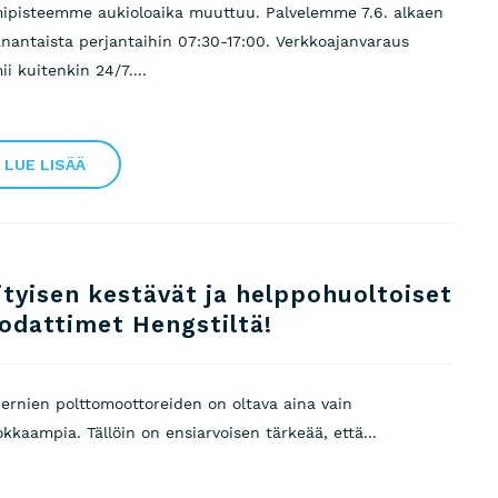
mipisteemme aukioloaika muuttuu. Palvelemme 7.6. alkaen
nantaista perjantaihin 07:30-17:00. Verkkoajanvaraus
ii kuitenkin 24/7....
LUE LISÄÄ
ityisen kestävät ja helppohuoltoiset
odattimet Hengstiltä!
ernien polttomoottoreiden on oltava aina vain
kkaampia. Tällöin on ensiarvoisen tärkeää, että...