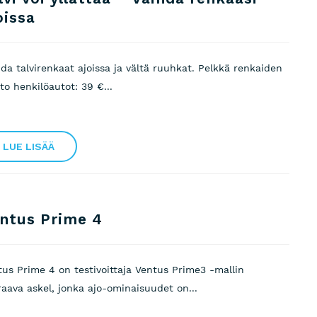
oissa
da talvirenkaat ajoissa ja vältä ruuhkat. Pelkkä renkaiden
to henkilöautot: 39 €...
LUE LISÄÄ
ntus Prime 4
tus Prime 4 on testivoittaja Ventus Prime3 -mallin
raava askel, jonka ajo-ominaisuudet on...