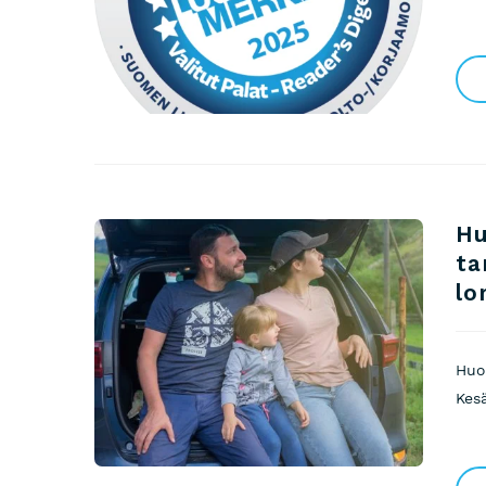
Hu
ta
lo
Huo
Kes