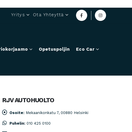
Yritys
Ota Yhteyttä
riokorjaamo
Opetuspoljin
Eco Car
RJV AUTOHUOLTO
Osoite:
Mekaanikonkatu 7, 00880 Helsinki
Puhelin:
010 425 0100