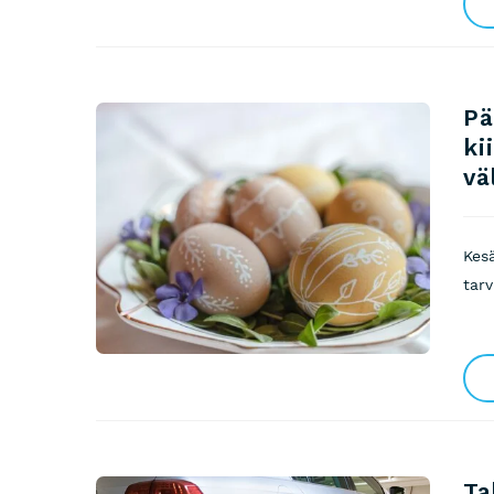
Pä
ki
vä
Kes
tarv
Ta