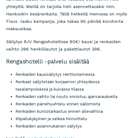
yhteyttä. Meillä on tarjolla heti asennettavaksi mm.
Hankookin kesärenkaita. Tällä hetkellä menossa on myös
Fixus -lasku kampanja, joka takaa 90 päivää korotonta
maksuaikaa.
Säilytys RJV Rengashotellissa 80€/ kausi ja renkaiden
vaihto 29€ henkilöautot ja pakettiautot 39€.
Rengashotelli -palvelu sisältää
Renkaiden kausisäilytys Herttoniemessä
Renkaat säilytetään korjaamon yhteydessä
tasalämpöisessä ja kuivassa tilassa
Renkaiden vaihto tai nouto onnistuu ajanvarauksella
Renkaiden painehuuhtelu ennen säilömistä
Renkaiden kuntotarkastus ennen allevaihtoa
Kilpailukykyinen ja selkeä hinnoittelu
Renkaiden asianmukainen säilytys