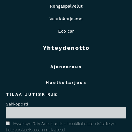
Rengaspalvelut
Vauriokorjaamo
Eco car
Yhteydenotto
Ajanvaraus
Huoltotarjous
TILAA UUTISKIRJE
Sähköposti
Hyväksyn RJV Autohuollon henkilötietojen käsittelyn
tietosuojaselosteen mukaisesti