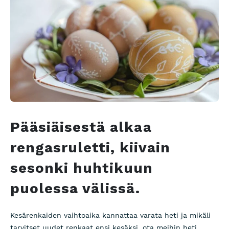
Pääsiäisestä alkaa
rengasruletti, kiivain
sesonki huhtikuun
puolessa välissä.
Kesärenkaiden vaihtoaika kannattaa varata heti ja mikäli
tarvitset uudet renkaat ensi kesäksi, ota meihin heti