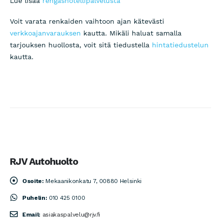
Lue lisää
rengashotellipalvelusta
Voit varata renkaiden vaihtoon ajan kätevästi
verkkoajanvarauksen
kautta. Mikäli haluat samalla
tarjouksen huollosta, voit sitä tiedustella
hintatiedustelun
kautta.
RJV Autohuolto
Osoite:
Mekaanikonkatu 7, 00880 Helsinki
Puhelin:
010 425 0100
Email:
asiakaspalvelu@rjv.fi