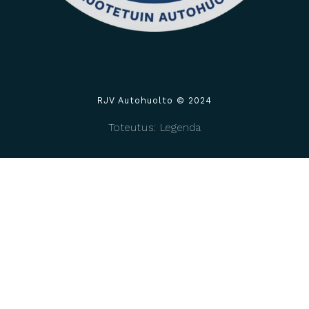
RJV Autohuolto © 2024
Toteutus: Legenda