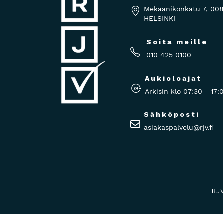
Mekaanikonkatu 7, 00
HELSINKI
Soita meille
010 425 0100
Aukioloajat
Arkisin klo 07:30 - 17:
Sähköposti
asiakaspalvelu@rjv.fi
RJ