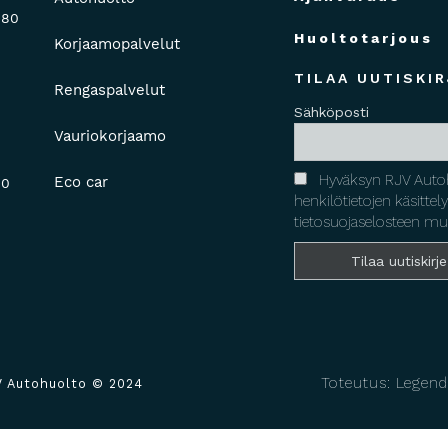
880
Huoltotarjous
Korjaamopalvelut
TILAA UUTISKIR
Rengaspalvelut
Sähköposti
Vauriokorjaamo
Hyväksyn RJV Auto
Eco car
00
henkilötietojen käsittel
tietosuojaselosteen mu
Toteutus: Legend
V Autohuolto © 2024