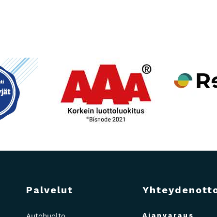
Palvelut
Yhteydenott
Ajanvaraus
Autohuolto