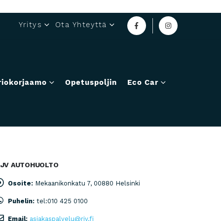
Yritys
Ota Yhteyttä
riokorjaamo
Opetuspoljin
Eco Car
RJV AUTOHUOLTO
Osoite:
Mekaanikonkatu 7, 00880 Helsinki
Puhelin:
tel:010 425 0100
Email:
asiakaspalvelu@rjv.fi