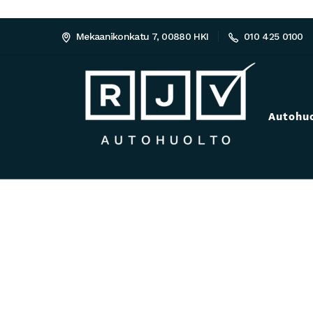
Mekaanikonkatu 7, 00880 HKI
010 425 0100
Autohu