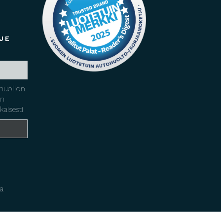
JE
huollon
yn
kaisesti
a