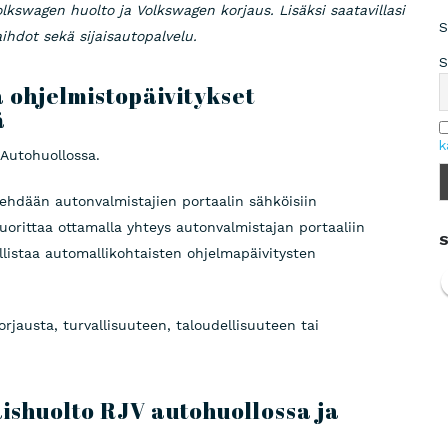
lkswagen huolto ja Volkswagen korjaus. Lisäksi saatavillasi
S
aihdot sekä sijaisautopalvelu.
S
a ohjelmistopäivitykset
ä
k
 Autohuollossa.
ehdään autonvalmistajien portaalin sähköisiin
uorittaa ottamalla yhteys autonvalmistajan portaaliin
S
listaa automallikohtaisten ohjelmapäivitysten
orjausta, turvallisuuteen, taloudellisuuteen tai
ishuolto RJV autohuollossa ja