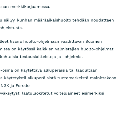
toaan merkkikorjaamossa.
 säilyy, kunhan määräaikaishuolto tehdään noudattaen
ohjeistusta.
leet lisänä huolto-ohjelmaan vaadittavan Suomen
missa on käytössä kaikkien valmistajien huolto-ohjelmat.
htaisia testauslaitteistoja ja -ohjelmia.
osina on käytettävä alkuperäisiä tai laadultaan
sa käytetyistä alkuperäisistä tuotemerkeistä mainittakoon
 NGK ja Ferodo.
äksytysti laatuluokitetut voiteluaineet esimerkiksi