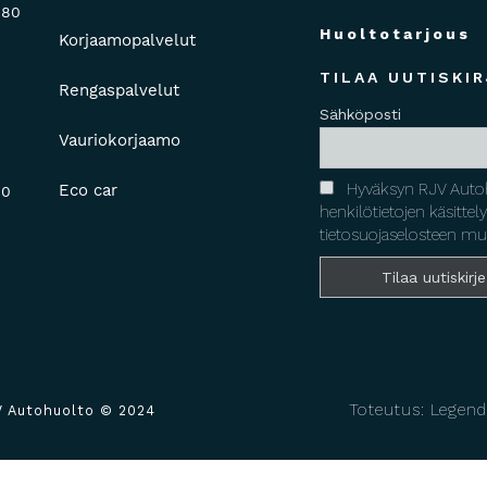
880
Huoltotarjous
Korjaamopalvelut
TILAA UUTISKIR
Rengaspalvelut
Sähköposti
Vauriokorjaamo
Hyväksyn RJV Auto
Eco car
00
henkilötietojen käsittel
tietosuojaselosteen mu
Toteutus: Legend
V Autohuolto © 2024