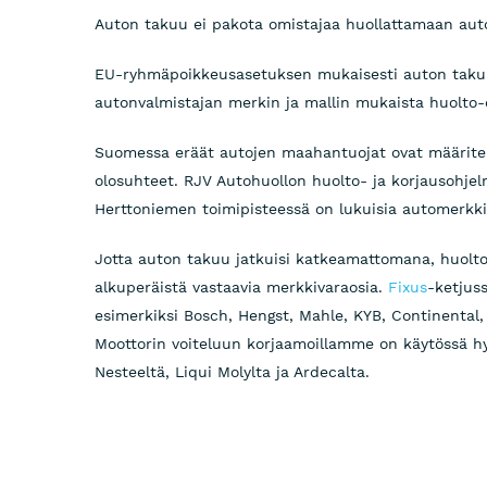
Auton takuu ei pakota omistajaa huollattamaan au
EU-ryhmäpoikkeusasetuksen mukaisesti auton takuu
autonvalmistajan merkin ja mallin mukaista huolto-
Suomessa eräät autojen maahantuojat ovat määritel
olosuhteet. RJV Autohuollon huolto- ja korjausohjel
Herttoniemen toimipisteessä on lukuisia automerkkiko
Jotta auton takuu jatkuisi katkeamattomana, huolto-
alkuperäistä vastaavia merkkivaraosia.
Fixus
-ketjus
esimerkiksi Bosch, Hengst, Mahle, KYB, Continental,
Moottorin voiteluun korjaamoillamme on käytössä hyv
Nesteeltä, Liqui Molylta ja Ardecalta.