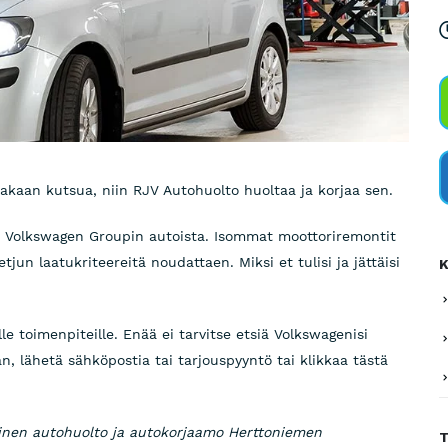
aakaan kutsua, niin RJV Autohuolto huoltaa ja korjaa sen.
a Volkswagen Groupin autoista. Isommat moottoriremontit
tjun laatukriteereitä noudattaen. Miksi et tulisi ja jättäisi
K
lle toimenpiteille. Enää ei tarvitse etsiä Volkswagenisi
, lähetä sähköpostia tai tarjouspyyntö tai klikkaa tästä
äinen autohuolto ja autokorjaamo Herttoniemen
T