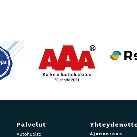
Palvelut
Yhteydenott
Ajanvaraus
Autohuolto