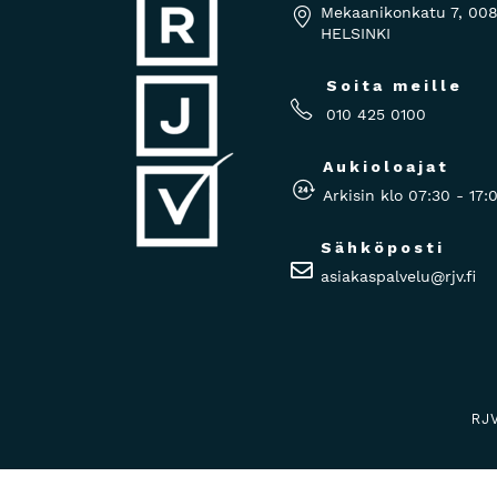
Mekaanikonkatu 7, 00
HELSINKI
Soita meille
010 425 0100
Aukioloajat
Arkisin klo 07:30 - 17:
Sähköposti
asiakaspalvelu@rjv.fi
RJ