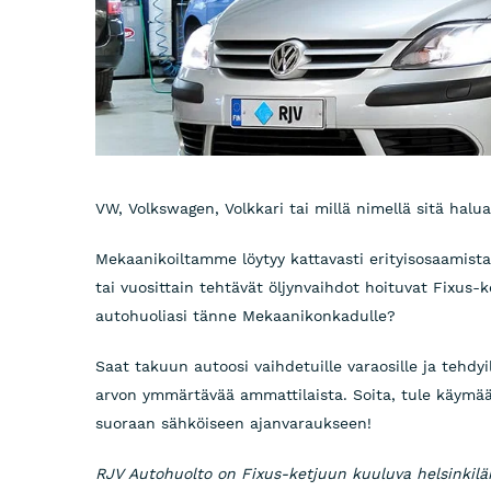
VW, Volkswagen, Volkkari tai millä nimellä sitä halu
Mekaanikoiltamme löytyy kattavasti erityisosaamist
tai vuosittain tehtävät öljynvaihdot hoituvat Fixus-ke
autohuoliasi tänne Mekaanikonkadulle?
Saat takuun autoosi vaihdetuille varaosille ja tehdyi
arvon ymmärtävää ammattilaista. Soita, tule käymään
suoraan sähköiseen ajanvaraukseen!
RJV Autohuolto on Fixus-ketjuun kuuluva helsinkil