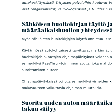
autokeskittymässä. Yrityksen palveluihin kuuluvat Vo
ovat rengaspalvelut, vauriokorjaukset ja tuulilasin v
Sähköisen huoltokirjan täyttö j
määräaikaishuollon yhteydess
Myös sähköisten huoltokirjojen käyttö onnistuu RJV
Käytännössä autokohtaisesti tarvittavat merkinnät t
huoltokirjohin. Autojen ohjelmapäivitykset voidaan s
esimerkiksi PassThru -toiminnon avulla, joka mahdol
suorittamisen autoon.
Ohjelmapäivityksissä voi olla esimerkiksi virheiden k
mukavuuteen vaikuttavia ohjelman muutoksia.
Suorita uuden auton määräaika
takuu säilyy