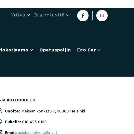
Yritys
Ota Yhteyttä
riokorjaamo
Opetuspoljin
Eco Car
RJV AUTOHUOLTO
Osoite:
Mekaanikonkatu 7, 00880 Helsinki
Puhelin:
010 425 0100
Email:
asiakaspalvelu@rjv.fi