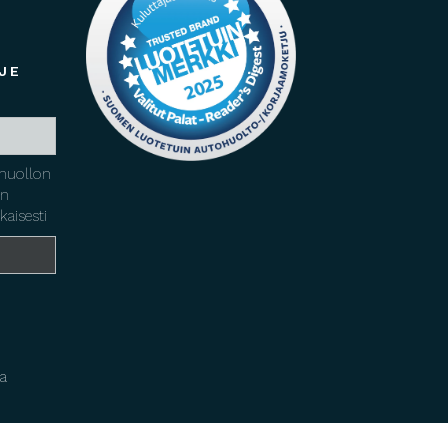
JE
huollon
yn
kaisesti
a